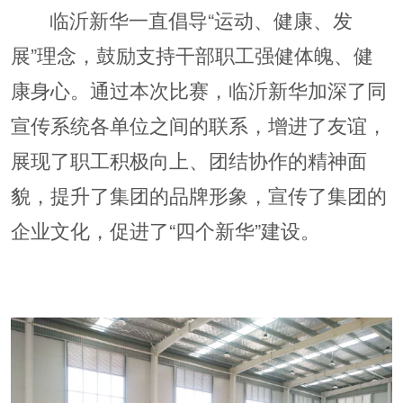
临沂新华一直倡导“运动、健康、发
展”理念，鼓励支持干部职工强健体魄、健
康身心。通过本次比赛，临沂新华加深了同
宣传系统各单位之间的联系，增进了友谊，
展现了职工积极向上、团结协作的精神面
貌，提升了集团的品牌形象，宣传了集团的
企业文化，促进了“四个新华”建设。