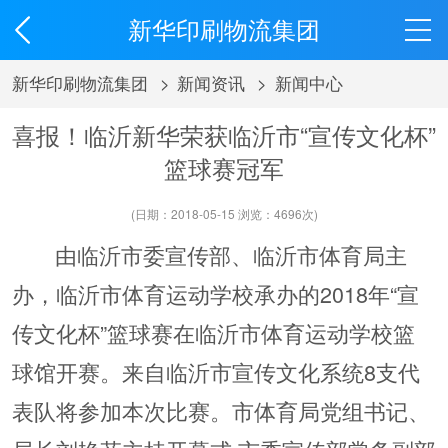
新华印刷物流集团
新华印刷物流集团
>
新闻资讯
>
新闻中心
喜报！临沂新华荣获临沂市“宣传文化杯”
篮球赛冠军
(日期：2018-05-15 浏览：
4696
次)
由临沂市委宣传部、临沂市体育局主
办，临沂市体育运动学校承办的2018年“宣
传文化杯”篮球赛在临沂市体育运动学校篮
球馆开赛。来自临沂市宣传文化系统8支代
表队将参加本次比赛。市体育局党组书记、