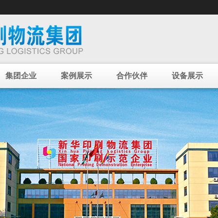
集团企业
案例展示
合作伙伴
设备展示