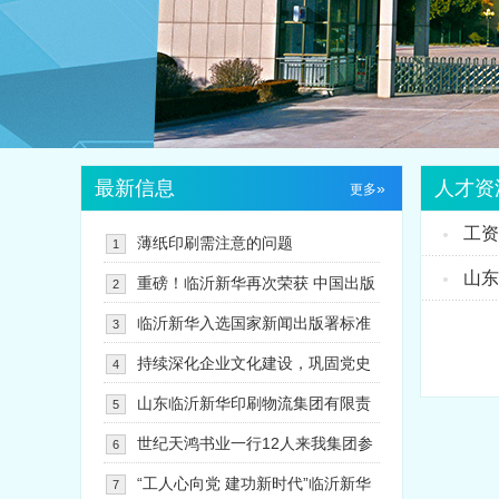
最新信息
人才资
»
更多
工资
薄纸印刷需注意的问题
1
山东
重磅！临沂新华再次荣获 中国出版
2
政府奖
临沂新华入选国家新闻出版署标准
3
应用示范单位
持续深化企业文化建设，巩固党史
4
学习教育成果
山东临沂新华印刷物流集团有限责
5
任公司不干胶印刷服务项目公开招标公
世纪天鸿书业一行12人来我集团参
6
告
观考察
“工人心向党 建功新时代”临沂新华
7