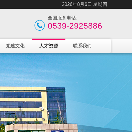
2026年8月6日 星期四
全国服务电话:
0539-2925886
党建文化
人才资源
联系我们